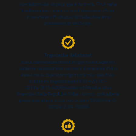
specijalizovala na polju igara na sreću. Prva naša
kladionica kao i jedna od prvih kladionica u Srbiji
otvorena je u Prokuplju. Od tada otvaramo
poslovnice širom Srbije.
Trgovacka delatnost
Naša osnovna delatnost je sportsko kladjenje i
kladjenje na aparatima na sreću. Kompanija RMco
ima licencu za posebne igre na sreću-sportsko
kladjenje i to pod brojem 000-424-00-
00145/2013-G0069 izdate od Ministarstva
finansija-Vlada Republike Srbije i licencu za kladjenje
preko aparata na sreću pod brojem 0000-414-0-
00024/2014-G0069