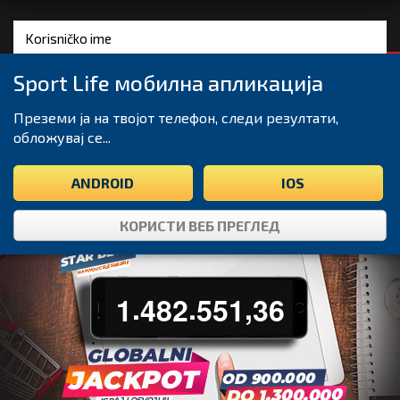
Sport Life мобилна апликација
Преземи ја на твојот телефон, следи резултати,
Zaboravili ste
PRIJAVA
REGISTRACIJA
lozinku
обложувај се...
ANDROID
IOS
КОРИСТИ ВЕБ ПРЕГЛЕД
.
.
,
1
4
8
2
5
5
1
3
6