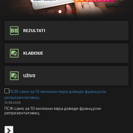
REZULTATI
KLAĐENJE
UŽIVO
10.08.2026
10
на
ПСЖ само за 10 милиони евра доведе француски
Од
репрезентативец
пр