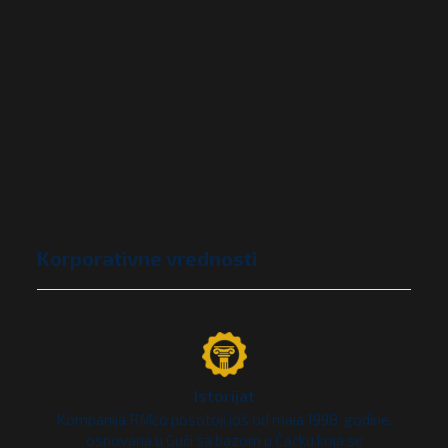
Korporativne vrednosti
Istorijat
Kompanija RMco posotoji još od maja 1998. godine,
osnovana u Guči sa bazom u Čačku koja se